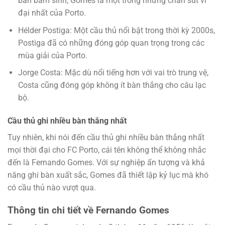
bàn bẩm sinh, Gomes là một trong những chân sút vĩ
đại nhất của Porto.
Hélder Postiga: Một cầu thủ nổi bật trong thời kỳ 2000s,
Postiga đã có những đóng góp quan trọng trong các
mùa giải của Porto.
Jorge Costa: Mặc dù nổi tiếng hơn với vai trò trung vệ,
Costa cũng đóng góp không ít bàn thắng cho câu lạc
bộ.
Cầu thủ ghi nhiều bàn thắng nhất
Tuy nhiên, khi nói đến cầu thủ ghi nhiều bàn thắng nhất
mọi thời đại cho FC Porto, cái tên không thể không nhắc
đến là Fernando Gomes. Với sự nghiệp ấn tượng và khả
năng ghi bàn xuất sắc, Gomes đã thiết lập kỷ lục mà khó
có cầu thủ nào vượt qua.
Thông tin chi tiết về Fernando Gomes