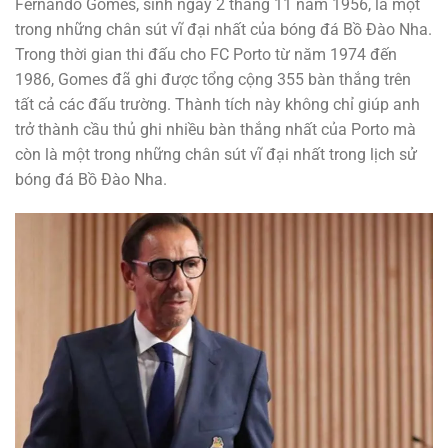
Fernando Gomes, sinh ngày 2 tháng 11 năm 1956, là một
trong những chân sút vĩ đại nhất của bóng đá Bồ Đào Nha.
Trong thời gian thi đấu cho FC Porto từ năm 1974 đến
1986, Gomes đã ghi được tổng cộng 355 bàn thắng trên
tất cả các đấu trường. Thành tích này không chỉ giúp anh
trở thành cầu thủ ghi nhiều bàn thắng nhất của Porto mà
còn là một trong những chân sút vĩ đại nhất trong lịch sử
bóng đá Bồ Đào Nha.