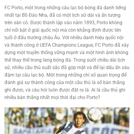
FC Porto, một trong những câu lạc bộ bóng đá danh tiếng
nhất tại Bồ Đào Nha, đã có một lịch sử dài và ấn tượng
trên sân cỏ. Được thành lập vào năm 1893, Porto không
chỉ nổi bật ở giải quốc nội mà còn khẳng định được tên
tuổi ở đấu trường châu Âu. Với nhiều danh hiệu quốc nội
và thành công ở UEFA Champions League, FC Porto đã xây
dựng một truyền thống vững mạnh và một hình ảnh không
thể thay thế trong làng bóng đá. Trong suốt chiều dài lịch
sử, nhiều cầu thủ xuất sắc đã góp mặt và để lại dấu ấn sâu
đậm tại câu lạc bộ. Một trong những chỉ số quan trọng để
đánh giá sự thành công của một cầu thủ là số bàn thắng
ghi được, và câu hỏi luôn được đặt ra là: Ai là cầu thủ ghi
nhiều bàn thắng nhất mọi thời đại cho Porto?