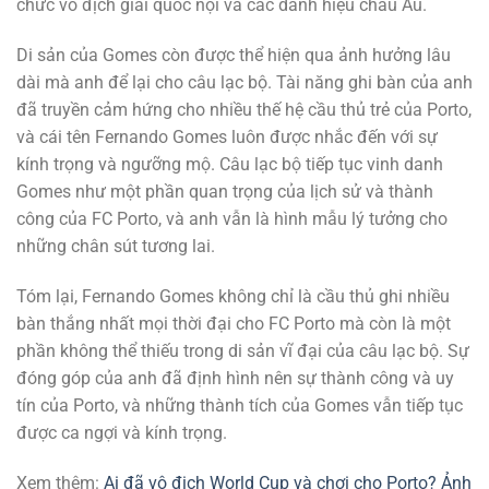
chức vô địch giải quốc nội và các danh hiệu châu Âu.
Di sản của Gomes còn được thể hiện qua ảnh hưởng lâu
dài mà anh để lại cho câu lạc bộ. Tài năng ghi bàn của anh
đã truyền cảm hứng cho nhiều thế hệ cầu thủ trẻ của Porto,
và cái tên Fernando Gomes luôn được nhắc đến với sự
kính trọng và ngưỡng mộ. Câu lạc bộ tiếp tục vinh danh
Gomes như một phần quan trọng của lịch sử và thành
công của FC Porto, và anh vẫn là hình mẫu lý tưởng cho
những chân sút tương lai.
Tóm lại, Fernando Gomes không chỉ là cầu thủ ghi nhiều
bàn thắng nhất mọi thời đại cho FC Porto mà còn là một
phần không thể thiếu trong di sản vĩ đại của câu lạc bộ. Sự
đóng góp của anh đã định hình nên sự thành công và uy
tín của Porto, và những thành tích của Gomes vẫn tiếp tục
được ca ngợi và kính trọng.
Xem thêm:
Ai đã vô địch World Cup và chơi cho Porto? Ảnh