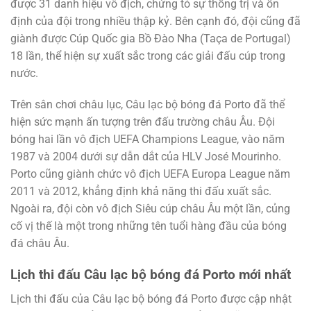
giành được Cúp Quốc gia Bồ Đào Nha (Taça de Portugal)
18 lần, thể hiện sự xuất sắc trong các giải đấu cúp trong
nước.
Trên sân chơi châu lục, Câu lạc bộ bóng đá Porto đã thể
hiện sức mạnh ấn tượng trên đấu trường châu Âu. Đội
bóng hai lần vô địch UEFA Champions League, vào năm
1987 và 2004 dưới sự dẫn dắt của HLV José Mourinho.
Porto cũng giành chức vô địch UEFA Europa League năm
2011 và 2012, khẳng định khả năng thi đấu xuất sắc.
Ngoài ra, đội còn vô địch Siêu cúp châu Âu một lần, củng
cố vị thế là một trong những tên tuổi hàng đầu của bóng
đá châu Âu.
Lịch thi đấu Câu lạc bộ bóng đá Porto mới nhất
Lịch thi đấu của Câu lạc bộ bóng đá Porto được cập nhật
thường xuyên để người hâm mộ có thể theo dõi các trận
đấu sắp tới. Dưới đây là một số trận đấu nổi bật trong lịch