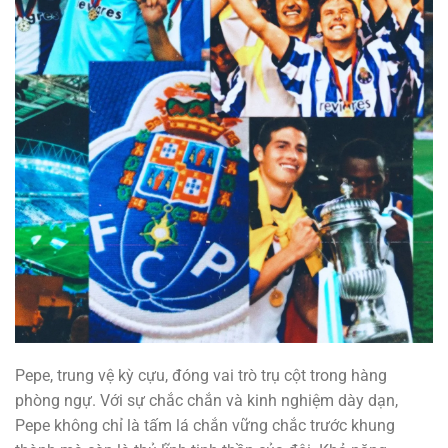
Pepe, trung vệ kỳ cựu, đóng vai trò trụ cột trong hàng
phòng ngự. Với sự chắc chắn và kinh nghiệm dày dạn,
Pepe không chỉ là tấm lá chắn vững chắc trước khung
thành mà còn là thủ lĩnh tinh thần của đội. Khả năng
không chiến và đọc trận đấu của anh đã giúp Câu lạc bộ