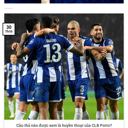
30
Th10
Cầu thủ nào được xem là huyền thoại của CLB Porto?
Trong bức tranh rực rỡ của FC Porto, những ngôi sao bóng đá