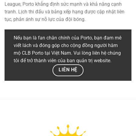
tục, phản ánh sự nỗ lực của đội bóng.
Nếu bạn là fan chân chính của Porto, bạn đam mê
viết lách và đóng góp cho cộng đồng người hâm
mộ CLB Porto tại Việt Nam. Vui lòng liên hệ chúng
tôi để trở thành viên của ban quản trị website.
LIÊN HỆ