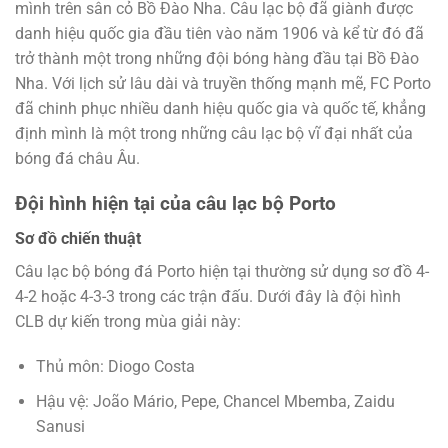
trở thành một trong những đội bóng hàng đầu tại Bồ Đào
Nha. Với lịch sử lâu dài và truyền thống mạnh mẽ, FC Porto
đã chinh phục nhiều danh hiệu quốc gia và quốc tế, khẳng
định mình là một trong những câu lạc bộ vĩ đại nhất của
bóng đá châu Âu.
Đội hình hiện tại của câu lạc bộ Porto
Sơ đồ chiến thuật
Câu lạc bộ bóng đá Porto hiện tại thường sử dụng sơ đồ 4-
4-2 hoặc 4-3-3 trong các trận đấu. Dưới đây là đội hình
CLB dự kiến trong mùa giải này:
Thủ môn: Diogo Costa
Hậu vệ: João Mário, Pepe, Chancel Mbemba, Zaidu
Sanusi
Tiền vệ: Otávio, Sérgio Oliveira, Mateus Uribe, Galeno