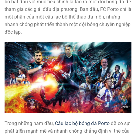
một phần của một câu lạc bộ thể thao đa môn, nhưng
nhanh chóng phát triển thành một đội bóng chuyên nghiệp
độc lập.
Trong những năm đầu,
Câu lạc bộ bóng đá Porto
đã có sự
phát triển mạnh mẽ và nhanh chóng khẳng định vị thế của
mình trên sân cỏ Bồ Đào Nha. Câu lạc bộ đã giành được
danh hiệu quốc gia đầu tiên vào năm 1906 và kể từ đó đã