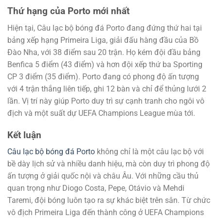
Hiện tại, Câu lạc bộ bóng đá Porto đang đứng thứ hai tại
bảng xếp hạng Primeira Liga, giải đấu hàng đầu của Bồ
Đào Nha, với 38 điểm sau 20 trận. Họ kém đội đầu bảng
Benfica 5 điểm (43 điểm) và hơn đội xếp thứ ba Sporting
CP 3 điểm (35 điểm). Porto đang có phong độ ấn tượng
với 4 trận thắng liên tiếp, ghi 12 bàn và chỉ để thủng lưới 2
lần. Vị trí này giúp Porto duy trì sự cạnh tranh cho ngôi vô
địch và một suất dự UEFA Champions League mùa tới.
Kết luận
Câu lạc bộ bóng đá Porto
không chỉ là một câu lạc bộ với
bề dày lịch sử và nhiều danh hiệu, mà còn duy trì phong độ
ấn tượng ở giải quốc nội và châu Âu. Với những cầu thủ
quan trọng như Diogo Costa, Pepe, Otávio và Mehdi
Taremi, đội bóng luôn tạo ra sự khác biệt trên sân. Từ chức
vô địch Primeira Liga đến thành công ở UEFA Champions
League, Porto khẳng định sức mạnh và khả năng cạnh
tranh. Lịch thi đấu và bảng xếp hạng được cập nhật liên