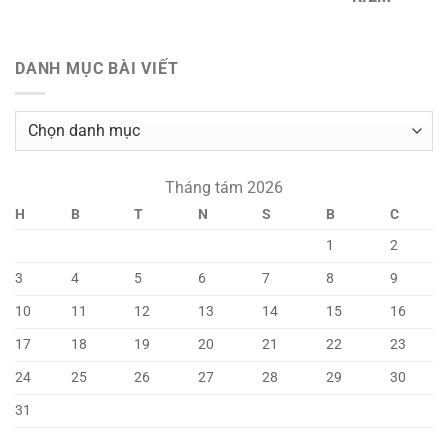
DANH MỤC BÀI VIẾT
Danh
mục
bài
Tháng tám 2026
viết
H
B
T
N
S
B
C
1
2
3
4
5
6
7
8
9
10
11
12
13
14
15
16
17
18
19
20
21
22
23
24
25
26
27
28
29
30
31