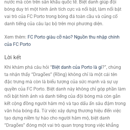
nước mà còn trên sân khấu quốc tế. Biệt danh giúp đội
bóng duy trì một hình ảnh tích cực và nổi bật, làm nổi bật
vai trò của FC Porto trong bóng đá toàn cầu và củng cố
danh tiếng của câu lạc bộ trên mọi phương diện.
Xem thêm:
FC Porto giàu cỡ nào? Nguồn thu nhập chính
của FC Porto
Lời kết
Khi khám phá câu hỏi “
Biệt danh của Porto là gì
?”, chúng
ta nhận thấy “Dragões” (Rồng) không chỉ là một cái tên
đặc trưng mà còn là biểu tượng của sức mạnh và sự uy
quyền của FC Porto. Biệt danh này không chỉ góp phần làm
nổi bật hình ảnh và danh tiếng của đội bóng mà còn gắn
kết cộng đồng người hâm mộ và tạo dấu ấn sâu đậm trong
văn hóa bóng đá. Từ việc xây dựng thương hiệu đến việc
tạo dựng niềm tự hào cho người hâm mộ, biệt danh
“Dragões” đóng một vai trò quan trọng trong việc khẳng