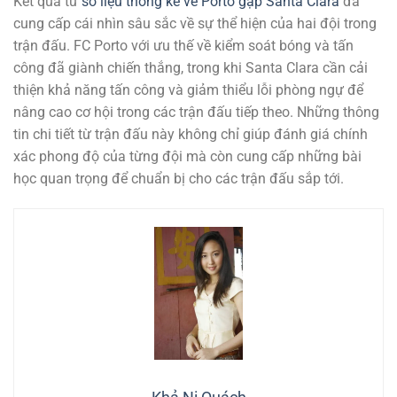
Kết quả từ
số liệu thống kê về Porto gặp Santa Clara
đã
cung cấp cái nhìn sâu sắc về sự thể hiện của hai đội trong
trận đấu. FC Porto với ưu thế về kiểm soát bóng và tấn
công đã giành chiến thắng, trong khi Santa Clara cần cải
thiện khả năng tấn công và giảm thiểu lỗi phòng ngự để
nâng cao cơ hội trong các trận đấu tiếp theo. Những thông
tin chi tiết từ trận đấu này không chỉ giúp đánh giá chính
xác phong độ của từng đội mà còn cung cấp những bài
học quan trọng để chuẩn bị cho các trận đấu sắp tới.