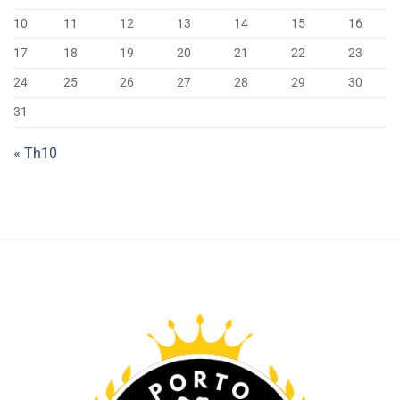
10
11
12
13
14
15
16
17
18
19
20
21
22
23
24
25
26
27
28
29
30
31
« Th10