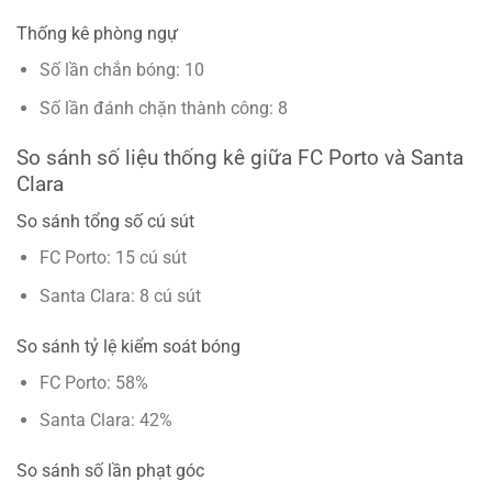
Thống kê phòng ngự
Số lần chắn bóng: 10
Số lần đánh chặn thành công: 8
So sánh số liệu thống kê giữa FC Porto và Santa
Clara
So sánh tổng số cú sút
FC Porto: 15 cú sút
Santa Clara: 8 cú sút
So sánh tỷ lệ kiểm soát bóng
FC Porto: 58%
Santa Clara: 42%
So sánh số lần phạt góc