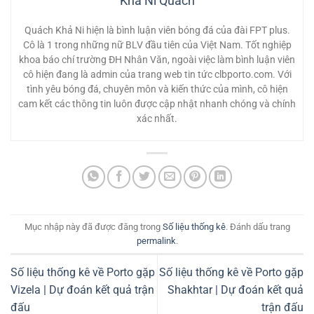
Khả Ni Quách
Quách Khả Ni hiện là bình luận viên bóng đá của đài FPT plus.
Cô là 1 trong những nữ BLV đầu tiên của Việt Nam. Tốt nghiệp
khoa báo chí trường ĐH Nhân Văn, ngoài việc làm bình luận viên
cô hiện đang là admin của trang web tin tức clbporto.com. Với
tình yêu bóng đá, chuyên môn và kiến thức của mình, cô hiện
cam kết các thông tin luôn được cập nhật nhanh chóng và chính
xác nhất.
Mục nhập này đã được đăng trong
Số liệu thống kê
. Đánh dấu trang
permalink
.
Số liệu thống kê về Porto gặp
Số liệu thống kê về Porto gặp
Vizela | Dự đoán kết quả trận
Shakhtar | Dự đoán kết quả
đấu
trận đấu