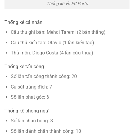
Thống kê về FC Porto
Thống kê cá nhân
Cầu thủ ghi bàn: Mehdi Taremi (2 bàn thắng)
Cầu thủ kiến tạo: Otávio (1 lần kiến tạo)
Thủ môn: Diogo Costa (4 lần cứu thua)
Thống kê tấn công
Số lần tấn công thành công: 20
Cú sút trúng đích: 7
Số lần phạt góc: 6
Thống kê phòng ngự
Số lần chắn bóng: 8
Số lần đánh chặn thành công: 10