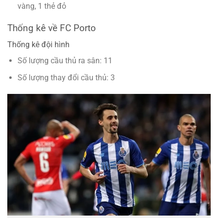
vàng, 1 thẻ đỏ
Thống kê về FC Porto
Thống kê đội hình
Số lượng cầu thủ ra sân: 11
Số lượng thay đổi cầu thủ: 3