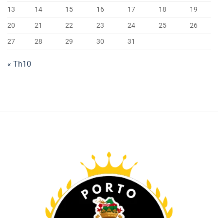
13
14
15
16
17
18
19
20
21
22
23
24
25
26
27
28
29
30
31
« Th10