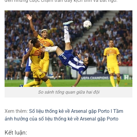
đến những cuộc chạm trán đầy kịch tính và bất ngờ.
So sánh tổng quan giữa hai đội
Xem thêm:
Số liệu thống kê về Arsenal gặp Porto I Tầm
ảnh hưởng của số liệu thống kê về Arsenal gặp Porto
Kết luận: