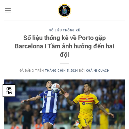
Chuyển
đến
nội
dung
SỐ LIỆU THỐNG KÊ
Số liệu thống kê về Porto gặp
Barcelona I Tầm ảnh hưởng đến hai
đội
ĐÃ ĐĂNG TRÊN
THÁNG CHÍN 5, 2024
BỞI
KHẢ NI QUÁCH
05
Th9