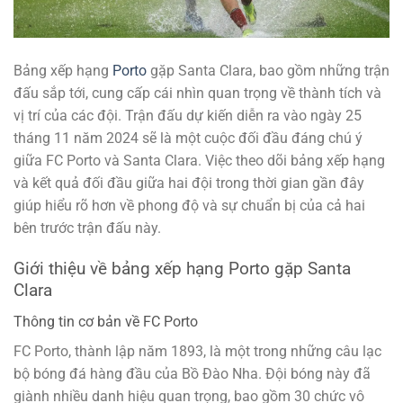
Bảng xếp hạng
Porto
gặp Santa Clara, bao gồm những trận
đấu sắp tới, cung cấp cái nhìn quan trọng về thành tích và
vị trí của các đội. Trận đấu dự kiến diễn ra vào ngày 25
tháng 11 năm 2024 sẽ là một cuộc đối đầu đáng chú ý
giữa FC Porto và Santa Clara. Việc theo dõi bảng xếp hạng
và kết quả đối đầu giữa hai đội trong thời gian gần đây
giúp hiểu rõ hơn về phong độ và sự chuẩn bị của cả hai
bên trước trận đấu này.
Giới thiệu về bảng xếp hạng Porto gặp Santa
Clara
Thông tin cơ bản về FC Porto
FC Porto, thành lập năm 1893, là một trong những câu lạc
bộ bóng đá hàng đầu của Bồ Đào Nha. Đội bóng này đã
giành nhiều danh hiệu quan trọng, bao gồm 30 chức vô