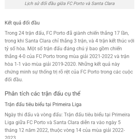
Lịch sử đối đầu giữa FC Porto và Santa Clara
Kết quả đối đầu
Trong 24 trận đấu, FC Porto đã giành chiến thắng 17 lần,
trong khi Santa Clara chỉ thắng 3 trận, và 4 trận kết thúc với
tỷ số hòa. Một số trận đấu đáng chú ý bao gồm chiến
thắng 4-0 của FC Porto trong mùa giải 2021-2022 và trận
hòa 1-1 vào mùa giải 2019-2020. Những kết quả này
chứng minh sự thống trị rõ rệt của FC Porto trong các cuộc
đối đầu.
Phân tích các trận đấu cụ thể
Trận đấu tiêu biểu tại Primeira Liga
Ngày thi đấu và vòng đấu: Trận đấu tiêu biểu tại Primeira
Liga giữa FC Porto và Santa Clara diễn ra vào ngày 5
tháng 12 năm 2022, thuộc vòng 14 của mùa giải 2022-
2023.