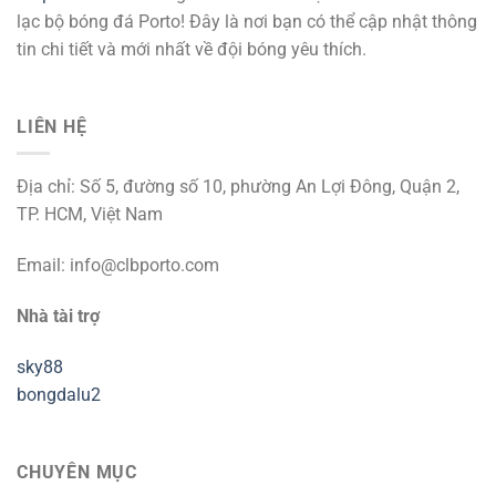
lạc bộ bóng đá Porto! Đây là nơi bạn có thể cập nhật thông
tin chi tiết và mới nhất về đội bóng yêu thích.
LIÊN HỆ
Địa chỉ: Số 5, đường số 10, phường An Lợi Đông, Quận 2,
TP. HCM, Việt Nam
Email:
info@clbporto.com
Nhà tài trợ
sky88
bongdalu2
CHUYÊN MỤC