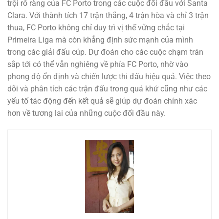
trội rõ ràng của FC Porto trong các cuộc đối đầu với Santa
Clara. Với thành tích 17 trận thắng, 4 trận hòa và chỉ 3 trận
thua, FC Porto không chỉ duy trì vị thế vững chắc tại
Primeira Liga mà còn khẳng định sức mạnh của mình
trong các giải đấu cúp. Dự đoán cho các cuộc chạm trán
sắp tới có thể vẫn nghiêng về phía FC Porto, nhờ vào
phong độ ổn định và chiến lược thi đấu hiệu quả. Việc theo
dõi và phân tích các trận đấu trong quá khứ cũng như các
yếu tố tác động đến kết quả sẽ giúp dự đoán chính xác
hơn về tương lai của những cuộc đối đầu này.