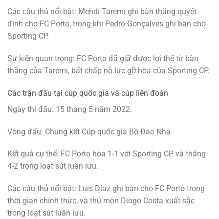
Các cầu thủ nổi bật: Mehdi Taremi ghi bàn thắng quyết
định cho FC Porto, trong khi Pedro Gonçalves ghi bàn cho
Sporting CP.
Sự kiện quan trọng: FC Porto đã giữ được lợi thế từ bàn
thắng của Taremi, bất chấp nỗ lực gỡ hòa của Sporting CP.
Các trận đấu tại cúp quốc gia và cúp liên đoàn
Ngày thi đấu: 15 tháng 5 năm 2022.
Vòng đấu: Chung kết Cúp quốc gia Bồ Đào Nha.
Kết quả cụ thể: FC Porto hòa 1-1 với Sporting CP và thắng
4-2 trong loạt sút luân lưu.
Các cầu thủ nổi bật: Luis Díaz ghi bàn cho FC Porto trong
thời gian chính thức, và thủ môn Diogo Costa xuất sắc
trong loạt sút luân lưu.