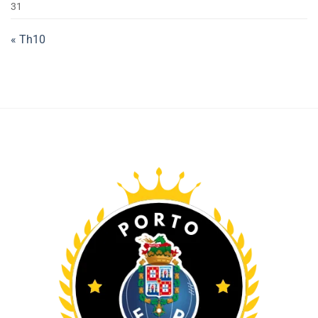
31
« Th10