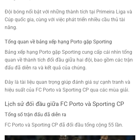
Đội bóng nổi bật với những thành tích tại Primeira Liga và
Cúp quốc gia, cùng với việc phát triển nhiều cầu thủ tài
năng.
Tổng quan về bảng xếp hạng Porto gặp Sporting
Bảng xếp hạng Porto gặp Sporting cung cấp cái nhìn tổng
quan về thành tích đối đầu giữa hai đội, bao gồm các trận
đấu đã diễn ra và kết quả của chúng.
Đây là tài liệu quan trọng giúp đánh giá sự cạnh tranh và
hiệu suất của FC Porto và Sporting CP qua các mùa giải.
Lịch sử đối đầu giữa FC Porto và Sporting CP
Tổng số trận đấu đã diễn ra
FC Porto và Sporting CP đã đối đầu tổng cộng 55 lần.