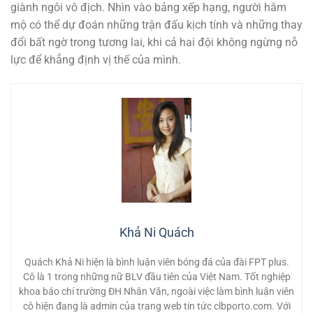
giành ngôi vô địch. Nhìn vào bảng xếp hạng, người hâm
mộ có thể dự đoán những trận đấu kịch tính và những thay
đổi bất ngờ trong tương lai, khi cả hai đội không ngừng nỗ
lực để khẳng định vị thế của mình.
Khả Ni Quách
Quách Khả Ni hiện là bình luận viên bóng đá của đài FPT plus.
Cô là 1 trong những nữ BLV đầu tiên của Việt Nam. Tốt nghiệp
khoa báo chí trường ĐH Nhân Văn, ngoài việc làm bình luận viên
cô hiện đang là admin của trang web tin tức clbporto.com. Với