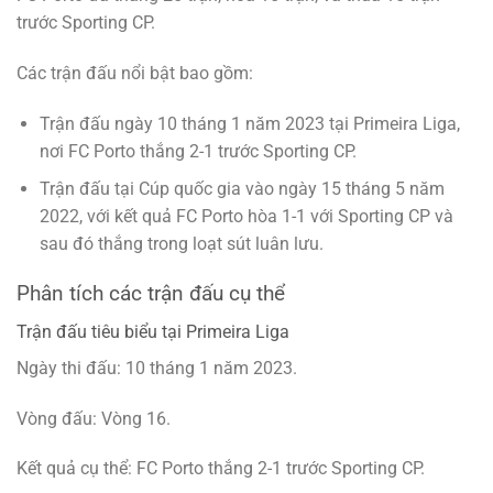
trước Sporting CP.
Các trận đấu nổi bật bao gồm:
Trận đấu ngày 10 tháng 1 năm 2023 tại Primeira Liga,
nơi FC Porto thắng 2-1 trước Sporting CP.
Trận đấu tại Cúp quốc gia vào ngày 15 tháng 5 năm
2022, với kết quả FC Porto hòa 1-1 với Sporting CP và
sau đó thắng trong loạt sút luân lưu.
Phân tích các trận đấu cụ thể
Trận đấu tiêu biểu tại Primeira Liga
Ngày thi đấu: 10 tháng 1 năm 2023.
Vòng đấu: Vòng 16.
Kết quả cụ thể: FC Porto thắng 2-1 trước Sporting CP.