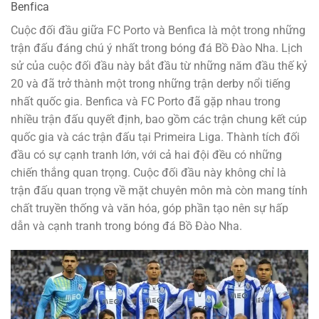
Benfica
Cuộc đối đầu giữa FC Porto và Benfica là một trong những
trận đấu đáng chú ý nhất trong bóng đá Bồ Đào Nha. Lịch
sử của cuộc đối đầu này bắt đầu từ những năm đầu thế kỷ
20 và đã trở thành một trong những trận derby nổi tiếng
nhất quốc gia. Benfica và FC Porto đã gặp nhau trong
nhiều trận đấu quyết định, bao gồm các trận chung kết cúp
quốc gia và các trận đấu tại Primeira Liga. Thành tích đối
đầu có sự cạnh tranh lớn, với cả hai đội đều có những
chiến thắng quan trọng. Cuộc đối đầu này không chỉ là
trận đấu quan trọng về mặt chuyên môn mà còn mang tính
chất truyền thống và văn hóa, góp phần tạo nên sự hấp
dẫn và cạnh tranh trong bóng đá Bồ Đào Nha.