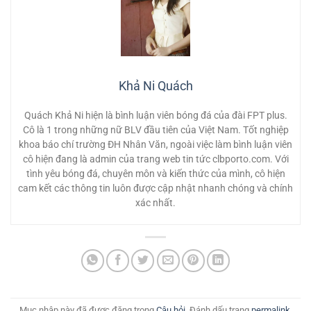
Khả Ni Quách
Quách Khả Ni hiện là bình luận viên bóng đá của đài FPT plus.
Cô là 1 trong những nữ BLV đầu tiên của Việt Nam. Tốt nghiệp
khoa báo chí trường ĐH Nhân Văn, ngoài việc làm bình luận viên
cô hiện đang là admin của trang web tin tức clbporto.com. Với
tình yêu bóng đá, chuyên môn và kiến thức của mình, cô hiện
cam kết các thông tin luôn được cập nhật nhanh chóng và chính
xác nhất.
Mục nhập này đã được đăng trong
Câu hỏi
. Đánh dấu trang
permalink
.