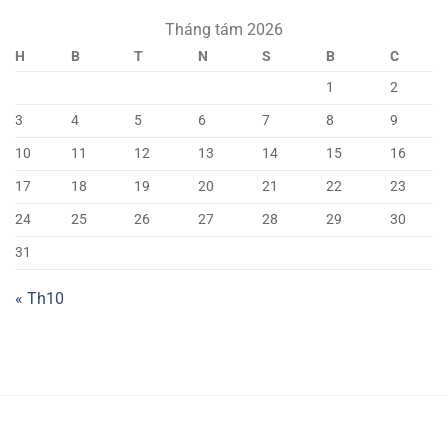
bài
Tháng tám 2026
viết
H
B
T
N
S
B
C
1
2
3
4
5
6
7
8
9
10
11
12
13
14
15
16
17
18
19
20
21
22
23
24
25
26
27
28
29
30
31
« Th10